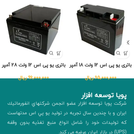
باتری یو پی اس 12 ولت 18 آمپر
باتری یو پی اس 12 ولت 28 آمپر
65,000,000
ریال
96,000,000
ریال
پويا توسعه افزار
شركت پويا توسعه افزار عضو انجمن شركتهاي انفورماتيك
ايران و با چندين سال تجربه در توليد يو پي اس مدتهاست
كه توليدات خود را شامل انواع منبع تغذيه بدون وقفه
(UPS) در بازار ايران عرضه مي كند.