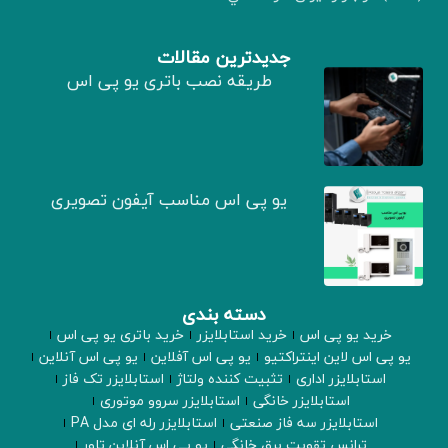
جدیدترین مقالات
طریقه نصب باتری یو پی اس
یو پی اس مناسب آیفون تصویری
دسته بندی
خرید یو پی اس
خرید استابلایزر
خرید باتری یو پی اس
یو پی اس لاین اینتراکتیو
یو پی اس آفلاین
یو پی اس آنلاین
استابلایزر اداری
تثبیت کننده ولتاژ
استابلایزر تک فاز
استابلایزر خانگی
استابلایزر سروو موتوری
استابلایزر سه فاز صنعتی
استابلایزر رله ای مدل PA
ترانس تقویت برق خانگی
یو پی اس آنلاین تاور