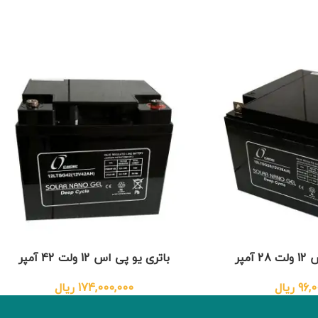
آمپر
باتری یو پی اس 12 ولت 42 آمپر
96,0
ریال
174,000,000
ریال