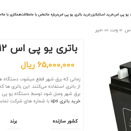
 یو پی اس
خرید استابلایزر
خرید باتری یو پی اس
درباره ما
تماس با ما
مقالات
همکاری با ما
اخ
1 آمپر
باتری یو پی اس 12 ولت 18 آمپر
65,000,000
ریال
زمانی که برق شهر قطع میشود، دستگاه ه
از باتری استفاده می‌کنند. این باتری‌ ها ک
برق شهر وصل شود توسط دستگاه یو پی اس
خرید باتری ups
با شماره های شرکت تماس 
کشور سازنده
برند