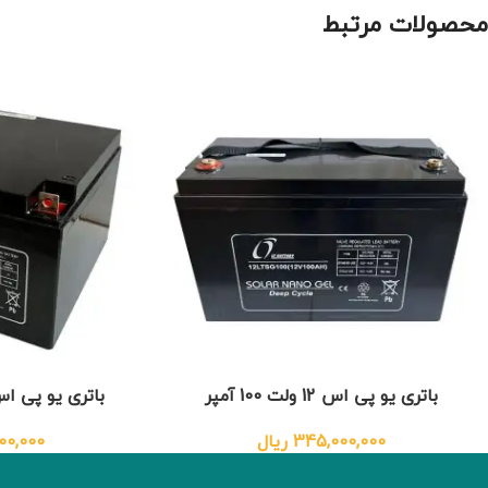
محصولات مرتبط
باتری یو پی اس 12 ولت 100 آمپر
باتری یو پی اس 12 ولت 28 
345,000,000
ریال
00,000