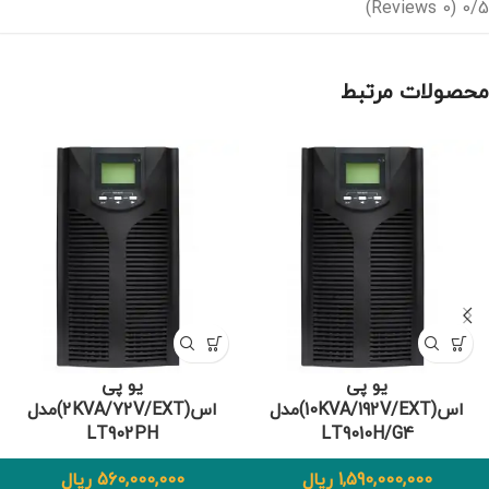
(0 Reviews)
0/5
محصولات مرتبط
یو پی
یو پی
اس(10KVA/192V/EXT)مدل
اس(2KVA/72V/EXT)مدل
LT902PH
LT9010H/G4
1,590,000,000
ریال
560,000,000
ریال