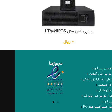
یو پی اس مدل LT906IIRTS
G4
0
ریال
0,000
مجوزها
تری یو پی اس
یو پی اس آنلاین
فاز
استابلایزر خانگی
فاز صنعتی
برق خانگی
ر
یو پی اس تک فاز
پی اس
ن اینتراکتیو مدل PA