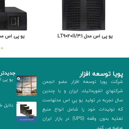
یو پی اس مدل LT9020II/3:1
یو پی اس مدل 2IIRTH
0
پويا توسعه افزار
جدیدتری
یو پی ا
شركت پويا توسعه افزار عضو انجمن
شركتهاي انفورماتيك ايران و با چندين
سال تجربه در توليد يو پي اس مدتهاست
دلایل خ
كه توليدات خود را شامل انواع منبع
تغذيه بدون وقفه (UPS) در بازار ايران
عرضه مي كند.