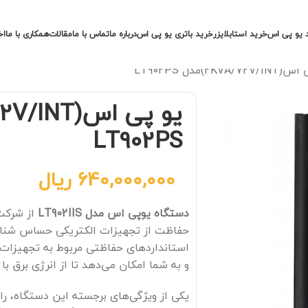
 یو پی اس
خرید استابلایزر
خرید باتری یو پی اس
درباره ما
تماس با ما
مقالات
همکاری با ما
اخ
2KVA/7)مدل LT902PS
LT902PS
640,000,000
ریال
دستگاه یوپی اس مدل LT902IIS
از شرکت 
حفاظت از تجهیزات الکتریکی حساس شناخت
استانداردهای حفاظتی مربوط به تجهیزات
و به شما امکان می‌دهد تا از انرژی برق با ا
یکی از ویژگی‌های برجسته این دستگاه، را