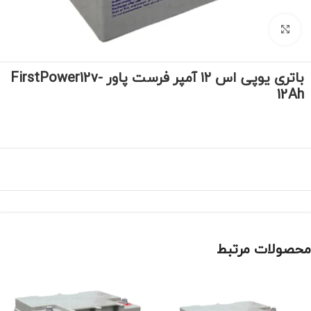
برای بزرگنمایی کلیک کنید
باتری یوپی اس ۱۲ آمپر فرست پاور FirstPower12v-
12Ah
محصولات مرتبط