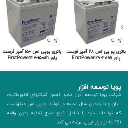
باتری یو پی اس ۲۸ آمپر فرست
باتری یوپی اس ۱۵۰ آمپر فرست
پاور FirstPower12v-28ah
پاور FirstPower12v-150ah
پويا توسعه افزار
شركت پويا توسعه افزار عضو انجمن شركتهاي انفورماتيك
ايران و با چندين سال تجربه در توليد يو پي اس مدتهاست
كه توليدات خود را شامل انواع منبع تغذيه بدون وقفه
(UPS) در بازار ايران عرضه مي كند.