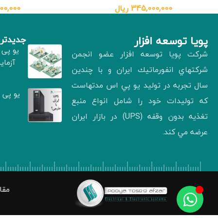
345,000,000
ریال
00,000
پويا توسعه افزار
جدیدتری
یو پی 
شركت پويا توسعه افزار عضو انجمن
آزمای
شركتهاي انفورماتيك ايران و با چندين
سال تجربه در توليد يو پي اس مدتهاست
یو پی 
كه توليدات خود را شامل انواع منبع
تغذيه بدون وقفه (UPS) در بازار ايران
عرضه مي كند.
مقا