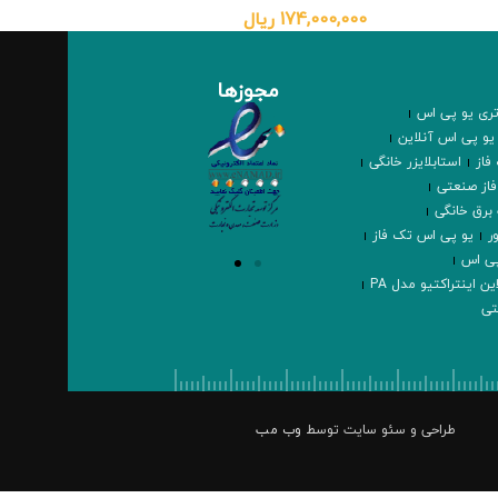
174,000,000
ریال
,000
مجوزها
تری یو پی اس
یو پی اس آنلاین
فاز
استابلایزر خانگی
فاز صنعتی
برق خانگی
ر
یو پی اس تک فاز
پی اس
ن اینتراکتیو مدل PA
تی
طراحی و سئو سایت توسط
وب مب