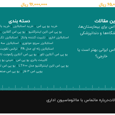
65,0
ریال
96,000,000
ریال
ن مقالات
دسته بندی
اس برای بیمارستان‌ها،
خرید یو پی اس
خرید استابلایزر
خرید با
یو پی اس لاین اینتراکتیو
یو پی اس آفلاین
شگاه‌ها و دندانپزشکی
استابلایزر اداری
تثبیت کننده ولتاژ
استابلایزر تک 
استابلایزر سروو موتوری
استابلایزر سه 
استابلایزر رله ای مدل PA
ترانس تقویت 
اس ایرانی بهتر است یا
یو پی اس آنلاین تاور
یو پی اس آنلاین رکمونت تاو
خارجی؟
کابینت باتری یو پی اس
مینی یو 
یو پی اس لاین اینتراکتیو مدل LT200
یو پی اس لای
یوپی اس 3 فاز
یو پی اس صنع
لات
درباره ما
تماس با ما
اتوماسیون اداری