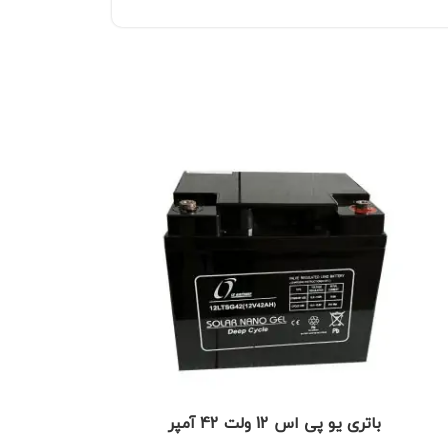
باتری یو پی اس 12 ولت 42 آمپر
باتری یو پی اس 12 ول