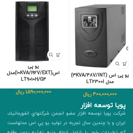
یو پی
اس(10KVA/192V/EXT)مدل
یو پی اس (3KVA/48V/INT)
LT9010H/G4
مدل LT2300I
1,590,000,000
ریال
400,000,000
ریال
پويا توسعه افزار
شركت پويا توسعه افزار عضو انجمن شركتهاي انفورماتيك
ايران و با چندين سال تجربه در توليد يو پي اس مدتهاست
كه توليدات خود را شامل انواع منبع تغذيه بدون وقفه