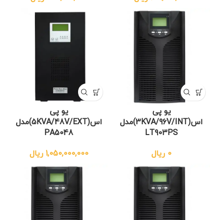
یو پی
یو پی
اس(3KVA/96V/INT)مدل
اس(5KVA/48V/EXT)مدل
PA5048
LT903PS
0
ریال
1,050,000,000
ریال