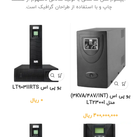
چاپ و با استفاده از طراحان گرافیک است.
یو پی اس LT903IIRTS
یو پی اس (3KVA/48V/INT)
0
ریال
مدل LT2300I
400,000,000
ریال