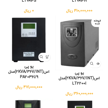
LT901PS
LT901PH
410,000,000
ریال
0
ریال
فروخته
شده
یو پی
اس(2KVA/36V/INT)مدل
یو پی
PA2036I/9
اس(2KVA/36V/INT)مدل
LT2200I
471,000,000
ریال
360,000,000
ریال