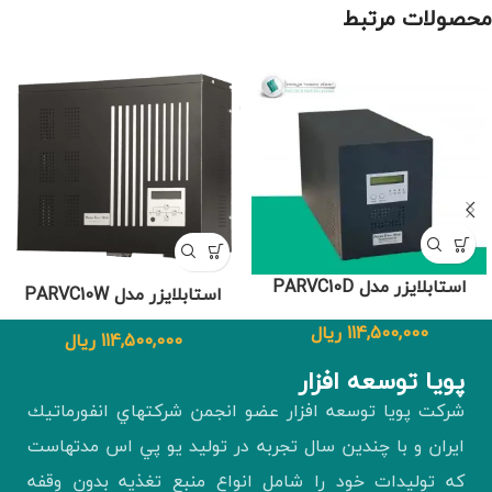
محصولات مرتبط
استابلایزر مدل PARVC10D
استابلایزر مدل PARVC10W
114,500,000
ریال
114,500,000
ریال
پويا توسعه افزار
شركت پويا توسعه افزار عضو انجمن شركتهاي انفورماتيك
ايران و با چندين سال تجربه در توليد يو پي اس مدتهاست
كه توليدات خود را شامل انواع منبع تغذيه بدون وقفه