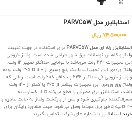
برای بزرگنمایی کلیک کنید
استابلایزر مدل PARVC5W
74,500,000
ریال
استابلایزر رله ای مدل PARVC5W
برای استفاده در جهت تثبیت
ولتاژ و کاهش نوسانات برق شهر طراحی شده‌ است. ولتاژ خروجی
این تجهیزات 220 ولت می‌باشد با توانایی حداکثر تغییر 12 ولت.
ولتاژ ورودی این تجهیزات با یک رنج وسیع از 140 تا 265 ولت بوده
و ولتاژ خروجی آن حداکثر 232 و حداقل 208 ولت است. زمانی که
ولتاژ برق ورودی این تجهیزات بیشتر از 265 یا کمتر از 140 ولت
باشد، استابلایزر برق مصرفی را قطع می‌کند تا از خسارت به
مصرف‌کننده جلوگیری شود و پس از بازگشت ولتاژ به حالت عادی، با
30 ثانیه تاخیر برق مجدداً وصل می‌شود. جهت مشاوره رایگان برای
خرید استابلایزر
با شماره های شرکت تماس بگیرید.