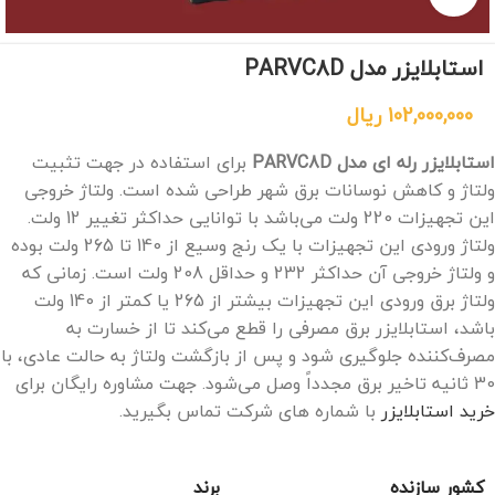
استابلایزر مدل PARVC8D
102,000,000
ریال
استابلایزر رله ای مدل PARVC8D
برای استفاده در جهت تثبیت
ولتاژ و کاهش نوسانات برق شهر طراحی شده‌ است. ولتاژ خروجی
این تجهیزات 220 ولت می‌باشد با توانایی حداکثر تغییر 12 ولت.
ولتاژ ورودی این تجهیزات با یک رنج وسیع از 140 تا 265 ولت بوده
و ولتاژ خروجی آن حداکثر 232 و حداقل 208 ولت است. زمانی که
ولتاژ برق ورودی این تجهیزات بیشتر از 265 یا کمتر از 140 ولت
باشد، استابلایزر برق مصرفی را قطع می‌کند تا از خسارت به
مصرف‌کننده جلوگیری شود و پس از بازگشت ولتاژ به حالت عادی، با
30 ثانیه تاخیر برق مجدداً وصل می‌شود. جهت مشاوره رایگان برای
خرید استابلایزر
با شماره های شرکت تماس بگیرید.
کشور سازنده
برند