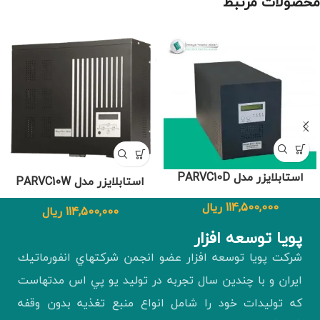
محصولات مرتبط
استابلایزر مدل PARVC10D
استابلایزر مدل PARVC10W
114,500,000
ریال
114,500,000
ریال
پويا توسعه افزار
شركت پويا توسعه افزار عضو انجمن شركتهاي انفورماتيك
ايران و با چندين سال تجربه در توليد يو پي اس مدتهاست
كه توليدات خود را شامل انواع منبع تغذيه بدون وقفه